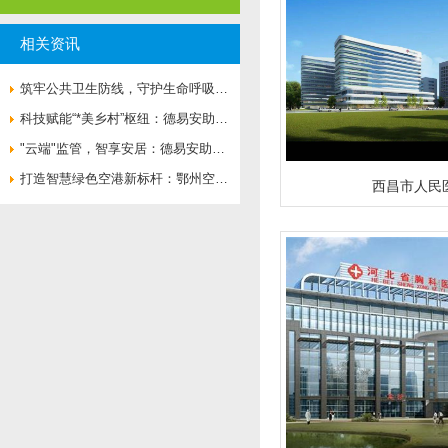
相关资讯
筑牢公共卫生防线，守护生命呼吸通
道——济南市**人民医院负压病房空
科技赋能“*美乡村”枢纽：德易安助力
气流向系统全面升级
婺源火车站打造绿色智慧新地标
"云端"监管，智享安居：德易安助力
莲花湖住宅打造绿色智慧社区新标杆
打造智慧绿色空港新标杆：鄂州空港
西昌市人民
综合保税区楼控、能耗、变配电一体
化解决方案